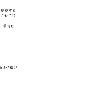
。
を提案する
催させて頂
、常時ビ
th通信機能