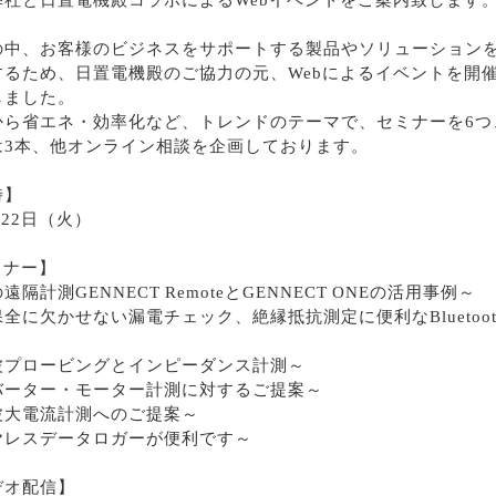
弊社と日置電機殿コラボによるWebイベントをご案内致します
の中、お客様のビジネスをサポートする製品やソリューション
するため、日置電機殿のご協力の元、Webによるイベントを開
しました。
から省エネ・効率化など、トレンドのテーマで、セミナーを6つ
は3本、他オンライン相談を企画しております。
時】
月22日（火）
ミナー】
遠隔計測GENNECT
RemoteとGENNECT
ONEの活用事例～
全に欠かせない漏電チェック、絶縁抵抗測定に便利なBluetoo
波プロービングとインピーダンス計測～
バーター・モーター計測に対するご提案～
波大電流計測へのご提案～
ヤレスデータロガーが便利です～
デオ配信】