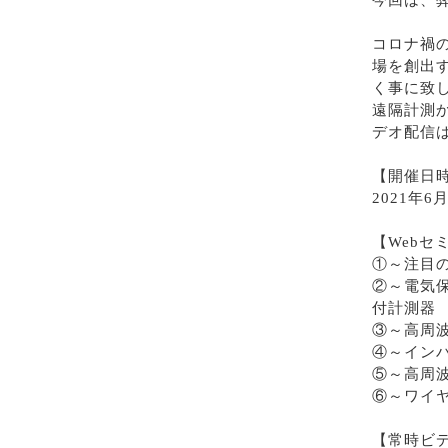
今回は、
コロナ禍
場を創出
く事に致
遠隔計測
デオ配信
【開催日
2021年6
【Webセ
①～注目の
②～電気保
付計測器
③～高周
④～イン
⑤～高周
⑥～ワイ
【常時ビ