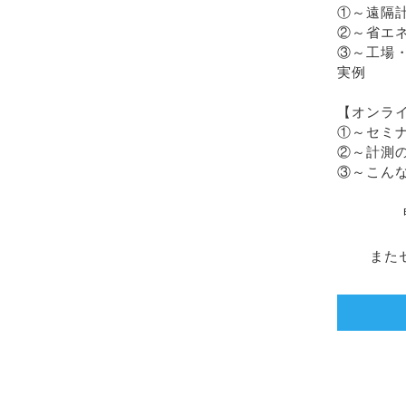
①～遠隔
②～省エ
③～工場
実例
【オンラ
①～セミ
②～計測
③～こん
また