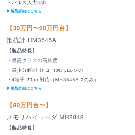
・
パルス入力4ch
▶︎製品詳細はこちら
【30万円〜50万円台】
抵抗計 RM3545A
【製品特長】
・
最高クラスの高確度
・
最少分解能 1n
Ω（1000 μΩレンジ）
・
4端子 20ch 対応（MR3545A-2のみ）
▶︎製品詳細はこちら
【80万円台〜】
メモリハイコーダ MR8848
【製品特長】