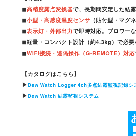
◼︎
高精度露点変換器
で、長期間安定した結
◼︎
小型・高感度温度センサ
（貼付型・マグ
◼︎
表示灯・外部出力
で即時対応。ブロワー
◼︎軽量・コンパクト設計（約4.3kg）で
◼︎
WiFi接続・遠隔操作（G-REMOTE）対応
【カタログはこちら】
▶
Dew Watch Logger 4ch多点結露監視記録
▶
Dew Watch 結露監視システム