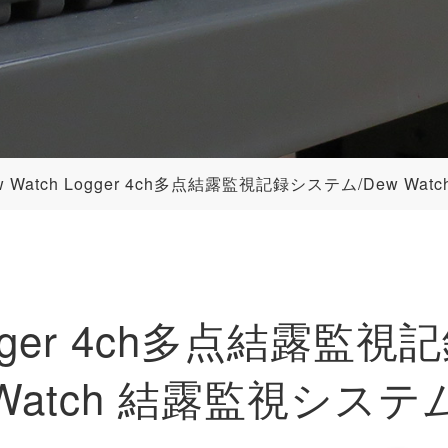
w Watch Logger 4ch多点結露監視記録システム/Dew Wa
Logger 4ch多点結露監
Watch 結露監視システ