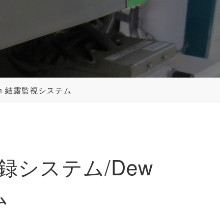
tch 結露監視システム
視記録システム/Dew
ム