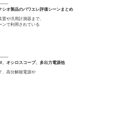
───
クシオ製品のパワエレ評価シーンまとめ
装置や汎用計測器まで、
ーンで利用されている
───
Ｍ、オシロスコープ、多出力電源他
す、高分解能電源や