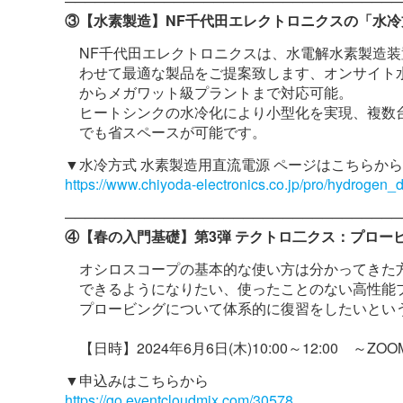
──────────────────────────────────
③【水素製造】NF千代田エレクトロニクスの「水冷
NF千代田エレクトロニクスは、水電解水素製造装
わせて最適な製品をご提案致します、オンサイト
からメガワット級プラントまで対応可能。
ヒートシンクの水冷化により小型化を実現、複数
でも省スペースが可能です。
▼水冷方式 水素製造用直流電源 ページはこ
https://www.chiyoda-electronics.co.jp/pro/hydrogen_
──────────────────────────────────
④【春の入門基礎】第3弾 テクトロ二クス：プロー
オシロスコープの基本的な使い方は分かってきた
できるようになりたい、使ったことのない高性能
プロービングについて体系的に復習をしたいとい
【日時】2024年6月6日(木)10:00～12:00 ～
▼申込みはこちらから
https://go.eventcloudmix.com/30578