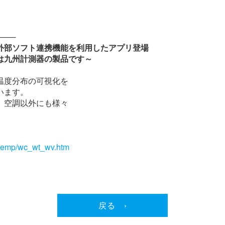
───
外部ソフト連携機能を利用したアプリ登場
九州計測器の製品です～
温度分布の可視化を
います。
、空調以外にも様々
/temp/wc_wt_wv.htm
戻る ›