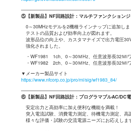
──────────────────────────────────
⑤【新製品】NF回路設計：マルチファンクションジェネレー
0～30MHzモデルを2機種ラインナップに追加し
テストの品質および効率向上が図れます。
波形品位の向上や、カスタマナイズで出力電圧30V
強化されました。
・WF1981 1ch、0～30ＭHz、任意波形長32Ｍi
・WF1982 2ch、0～30ＭHz、任意波形長32Ｍi
▼メーカー製品サイト
https://www.nfcorp.co.jp/pro/mi/sig/wf1983_84/
──────────────────────────────────
⑥【新製品】NF回路設計：プログラマブルAC/DC電源 単
安定出力と高効率に加え便利な機能を満載！
突入電流試験、消費電力測定、待機電力測定、高
様々な評価・試験の交流電源ニーズにお応えしま