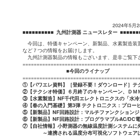
2024年5月28日号【第
■■■■■■■■■■
九州計測器 ニュースレター
■■■■■■
今回は、特価キャンペーン、新製品、水素製造装
など７つの情報をお届けします。
九州計測器製品の情報もございます、是非ご覧下
=========================================
■今回のライナップ
=========================================
①【パワエレ資料】［登録不要！ダウンロード］テ
②【テクシオ特価】６月終了のキャンペーン、ＤＭ
③【水素製造】NF千代田エレクトロニクスの「水冷
④【春の入門基礎】第3弾 テクトロ二クス：プロー
⑤【新製品】NF回路設計：マルチファンクションジェネレー
⑥【新製品】NF回路設計：プログラマブルAC/DC電源 単
⑦【自社情報】小野測器の無線温度計測システムに
～連携される温度分布可視化ソフトウェアは