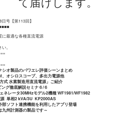
て届けします。
113回】
■■■■
置に最適な各種直流電源
さい。
===
===
クシオ製品のパワエレ評価シーンまとめ
Ｍ、オシロスコープ、多出力電源他
方式 水素製造用直流電源」ご紹介
ビング徹底解説セミナ６/６
タ30MHzモデル2機種 WF1981/WF1982
相2 kVA/3U KP2000AS
外部ソフト連携機能を利用したアプリ登場
九州計測器の製品です～