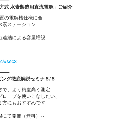
───
方式 水素製造用直流電源」ご紹介
置の電解槽仕様に合
水素ステーション
台連結による容量増設
ちらから
dc/#sec3
───
ビング徹底解説セミナ６/６
方で、より精度高く測定
プローブを使いこなしたい、
う方にもおすすめです。
ZOOMにて開催（無料）～