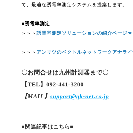
て、最適な誘電率測定システムを提案します。
■
誘電率測定
＞＞＞
誘電率測定ソリューションの紹介ページ
☚
＞＞＞
アンリツのベクトルネットワークアナライ
〇お問合せは九州計測器まで〇
【TEL】092-441-3200
【MAIL】
support@qk-net.co.jp
■関連記事はこちら■