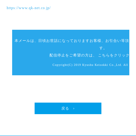
https://www.qk-net.co.jp/
本メールは、日頃お世話になっておりますお客様、お引合い等頂き
す。
配信停止をご希望の方は、
こちら
をクリックし
Copyright(C) 2019 Kyushu Keisokki Co.,Ltd. All Rig
戻る ›